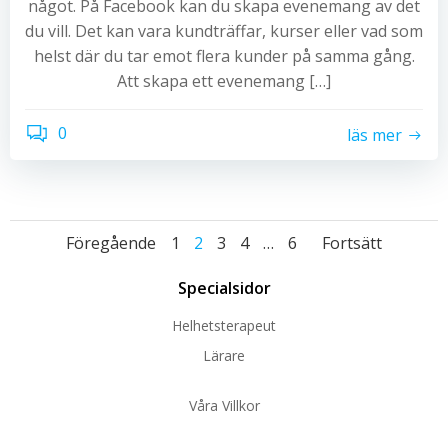
något. På Facebook kan du skapa evenemang av det
du vill. Det kan vara kundträffar, kurser eller vad som
helst där du tar emot flera kunder på samma gång.
Att skapa ett evenemang […]
0
läs mer
Inläggsnavigering
Inläggsnaviger
Inlägg
Sida
Sida
Sida
Sida
Sida
Föregående
1
2
3
4
…
6
Fortsätt
Specialsidor
Helhetsterapeut
Lärare
Våra Villkor