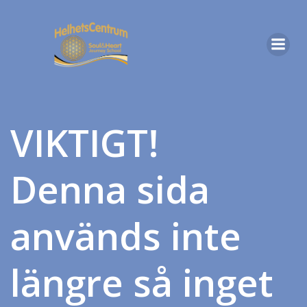
Hoppa
till
innehåll
VIKTIGT!
Denna sida
används inte
längre så inget