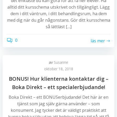
det enklaste du kan göra för att få fler elever. Ha
alltid ditt kursschema utskrivet och tillgängligt. Lägg
dem i ditt väntrum, i ditt behandlingsrum, ha dem
med dig när du går någonstans. Gör ditt kursschema
så lättläst […]
0
läs mer
av
Susanne
oktober 18, 2018
BONUS! Hur klienterna kontaktar dig –
Boka Direkt – ett specialerbjudande!
Boka Direkt – ett BONUSerbjudande! Det här är en
tjänst som jag själv gärna använder – som
konsument. Jag tycker det är väldigt praktiskt att
kunna boka själv utan att behöva lägga tid på att få