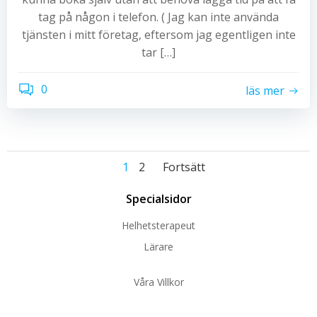
tag på någon i telefon. ( Jag kan inte använda
tjänsten i mitt företag, eftersom jag egentligen inte
tar […]
0
läs mer
Inläggsnavigeri
Inläggsnaviger
Inläggsnavi
Sida
Sida
1
2
Fortsätt
Specialsidor
Helhetsterapeut
Lärare
Våra Villkor