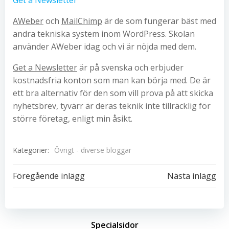
Get a Newsletter
AWeber
och
MailChimp
är de som fungerar bäst med
andra tekniska system inom WordPress. Skolan
använder AWeber idag och vi är nöjda med dem.
Get a Newsletter
är på svenska och erbjuder
kostnadsfria konton som man kan börja med. De är
ett bra alternativ för den som vill prova på att skicka
nyhetsbrev, tyvärr är deras teknik inte tillräcklig för
större företag, enligt min åsikt.
Kategorier:
Övrigt - diverse bloggar
Inläggsnavigering
Inläggsnavi
Föregående inlägg
Nästa inlägg
Specialsidor